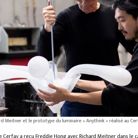
d Meitner et le prototype du luminaire « Anythink » réalisé au Cer
 le Cerfav a reçu Freddie Hong avec Richard Meitner dans le 