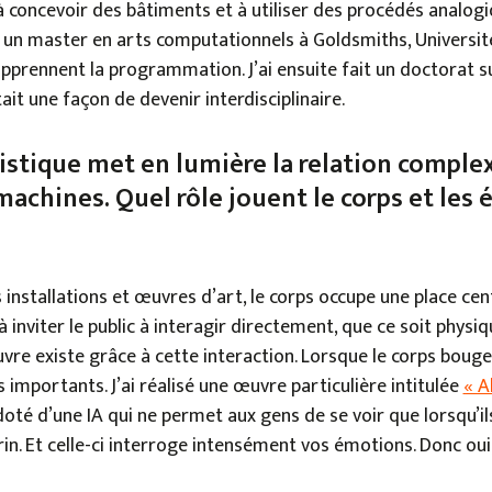
à concevoir des bâtiments et à utiliser des procédés analogi
ivi un master en arts computationnels à Goldsmiths, Universi
apprennent la programmation. J’ai ensuite fait un doctorat s
tait une façon de devenir interdisciplinaire.
tistique met en lumière la relation complex
machines. Quel rôle jouent le corps et les
installations et œuvres d’art, le corps occupe une place cent
 inviter le public à interagir directement, que ce soit phy
vre existe grâce à cette interaction. Lorsque le corps bouge,
 importants. J’ai réalisé une œuvre particulière intitulée
« A
 doté d’une IA qui ne permet aux gens de se voir que lorsqu’ils
in. Et celle-ci interroge intensément vos émotions. Donc oui,