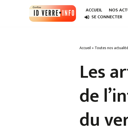
ACCUEIL
NOS ACT
Aller
SE CONNECTER
au
contenu
Accueil
»
Toutes nos actualit
Les a
de l’i
du ve