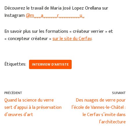
Découvrez le travail de Maria José Lopez Orellana sur
Instagram
@m___a______r_________u_
En savoir plus sur les formations « créateur verrier » et
« concepteur créateur »
sur le site du Cerfav
.
Étiquettes:
INTERVIEW D'ARTISTE
PRÉCÉDENT
SUIVANT
Quand la science du verre
Des nuages de verre pour
sert d’appui à la préservation
l’école de Vannes-le-Châtel :
d’œuvres d’art
le Cerfav s’invite dans
l’architecture