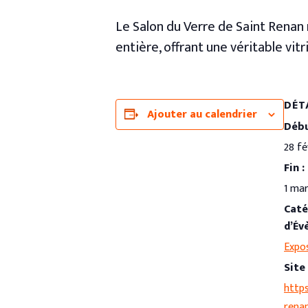
Le Salon du Verre de Saint Renan
entière, offrant une véritable vitri
DÉT
Ajouter au calendrier
Débu
28 fé
Fin :
1 ma
Caté
d’Év
Expo
Site 
http
renan