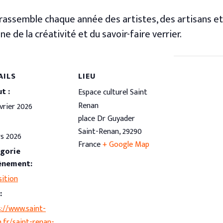
 rassemble chaque année des artistes, des artisans et
ne de la créativité et du savoir-faire verrier.
AILS
LIEU
t :
Espace culturel Saint
Renan
vrier 2026
place Dr Guyader
Saint-Renan
,
29290
rs 2026
France
+ Google Map
gorie
ènement:
sition
:
s://www.saint-
.fr/saint-renan-