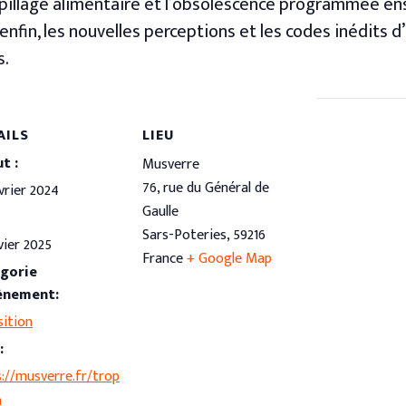
aspillage alimentaire et l’obsolescence programmée e
nfin, les nouvelles perceptions et les codes inédits d’
s.
AILS
LIEU
t :
Musverre
76, rue du Général de
vrier 2024
Gaulle
Sars-Poteries
,
59216
vier 2025
France
+ Google Map
gorie
ènement:
sition
:
://musverre.fr/trop
n