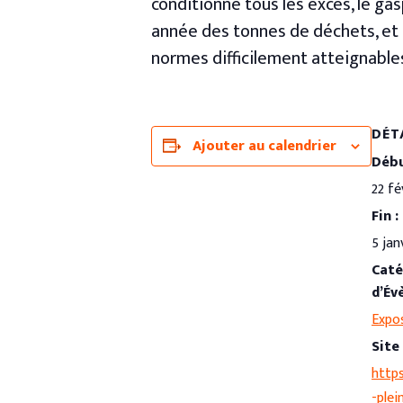
conditionne tous les excès, le g
année des tonnes de déchets, et e
normes difficilement atteignable
DÉT
Ajouter au calendrier
Débu
22 fé
Fin :
5 jan
Caté
d’Év
Expo
Site 
https
-plei