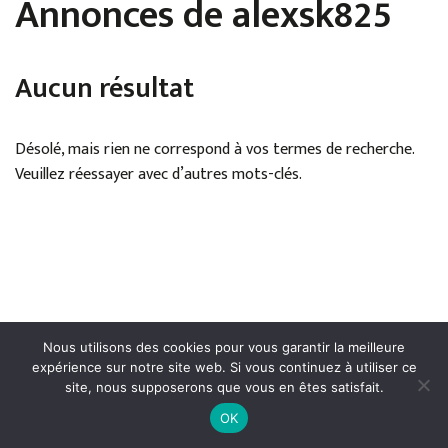
Annonces de alexsk825
Aucun résultat
Désolé, mais rien ne correspond à vos termes de recherche.
Veuillez réessayer avec d’autres mots-clés.
Nous utilisons des cookies pour vous garantir la meilleure
expérience sur notre site web. Si vous continuez à utiliser ce
site, nous supposerons que vous en êtes satisfait.
Mentions légales
●
Politique de confidentialité
●
Conditions
OK
générales de publication
● Droits réservés © Cerfav - 2024