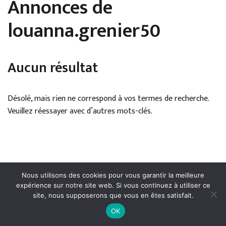
Annonces de
louanna.grenier50
Aucun résultat
Désolé, mais rien ne correspond à vos termes de recherche.
Veuillez réessayer avec d’autres mots-clés.
Nous utilisons des cookies pour vous garantir la meilleure
expérience sur notre site web. Si vous continuez à utiliser ce
site, nous supposerons que vous en êtes satisfait.
Mentions légales
●
Politique de confidentialité
●
Conditions
OK
générales de publication
● Droits réservés © Cerfav - 2024