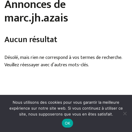
Annonces de
marc.jh.azais
Aucun résultat
Désolé, mais rien ne correspond à vos termes de recherche.
Veuillez réessayer avec d’autres mots-clés.
Nous utilisons des cookies pour vous garantir la meilleure
expérience sur notre site web. Si vous continuez à utiliser ce
site, nous supposerons que vous en êtes satisfait.
Mentions légales
●
Politique de confidentialité
●
Conditions
OK
générales de publication
● Droits réservés © Cerfav - 2024