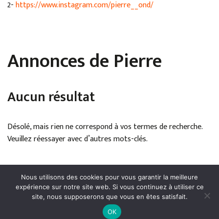
2-
https://www.instagram.com/pierre__ond/
Annonces de Pierre
Aucun résultat
Désolé, mais rien ne correspond à vos termes de recherche.
Veuillez réessayer avec d’autres mots-clés.
Nous utilisons des cookies pour vous garantir la meilleure
expérience sur notre site web. Si vous continuez à utiliser ce
site, nous supposerons que vous en êtes satisfait.
Mentions légales
●
Politique de confidentialité
●
Conditions
OK
générales de publication
● Droits réservés © Cerfav - 2024