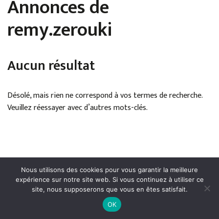
Annonces de
remy.zerouki
Aucun résultat
Désolé, mais rien ne correspond à vos termes de recherche.
Veuillez réessayer avec d’autres mots-clés.
Nous utilisons des cookies pour vous garantir la meilleure
expérience sur notre site web. Si vous continuez à utiliser ce
site, nous supposerons que vous en êtes satisfait.
Mentions légales
●
Politique de confidentialité
●
Conditions
OK
générales de publication
● Droits réservés © Cerfav - 2024