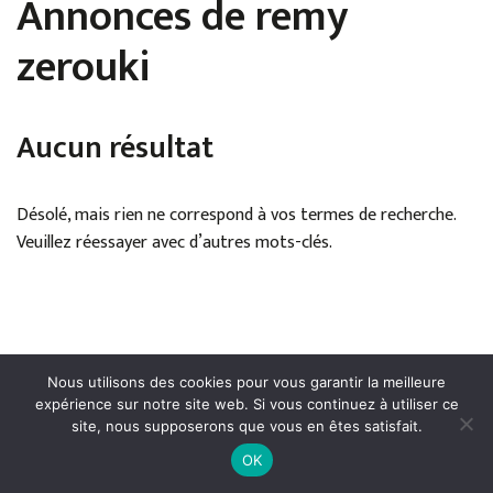
Annonces de remy
zerouki
Aucun résultat
Désolé, mais rien ne correspond à vos termes de recherche.
Veuillez réessayer avec d’autres mots-clés.
Nous utilisons des cookies pour vous garantir la meilleure
expérience sur notre site web. Si vous continuez à utiliser ce
site, nous supposerons que vous en êtes satisfait.
Mentions légales
●
Politique de confidentialité
●
Conditions
OK
générales de publication
● Droits réservés © Cerfav - 2024