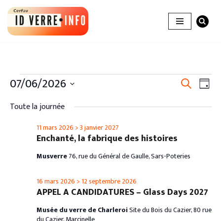
Aller
au
contenu
Recher
07/06/2026
Nav
Recherche
Jour
de
et
Sélectionnez
vue
Toute la journée
une
naviga
Évè
date.
11 mars 2026
>
3 janvier 2027
de
Enchanté, la fabrique des histoires
vues
Musverre
76, rue du Général de Gaulle, Sars-Poteries
Évènem
16 mars 2026
>
12 septembre 2026
APPEL A CANDIDATURES – Glass Days 2027
Musée du verre de Charleroi
Site du Bois du Cazier, 80 rue
du Cazier, Marcinelle