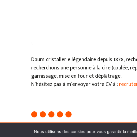
Daum cristallerie légendaire depuis 1878, rech
recherchons une personne à la cire (coulée, ré
garnissage, mise en four et déplâtrage.
N’hésitez pas à m’envoyer votre CV à :
recrut
Mentions légales
●
Politique de confidentia
Nous utilisons des cookies pour vous garantir la meill