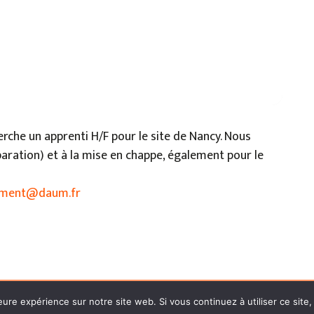
erche un apprenti H/F pour le site de Nancy. Nous
paration) et à la mise en chappe, également pour le
ement@daum.fr
lité
●
Conditions générales de publication
● Droits réserv
eure expérience sur notre site web. Si vous continuez à utiliser ce sit