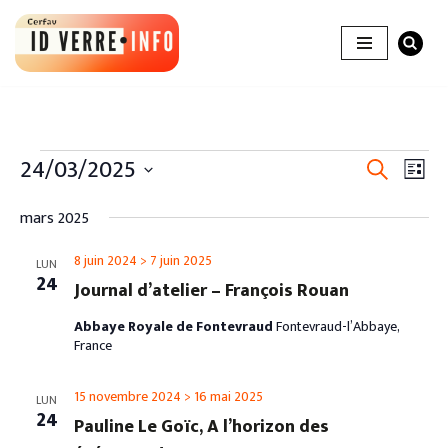
Aller
au
contenu
Recher
24/03/2025
Nav
Recherche
Liste
de
et
Sélectionnez
vue
mars 2025
une
naviga
Évè
date.
8 juin 2024
>
7 juin 2025
LUN
de
24
Journal d’atelier – François Rouan
vues
Abbaye Royale de Fontevraud
Fontevraud-l’Abbaye,
Évènem
France
15 novembre 2024
>
16 mai 2025
LUN
24
Pauline Le Goïc, A l’horizon des