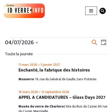
Aller
au
contenu
Recher
04/07/2026
Nav
Recherche
Jour
de
et
Sélectionnez
vue
Toute la journée
une
naviga
Évè
date.
11 mars 2026
>
3 janvier 2027
de
Enchanté, la fabrique des histoires
vues
Musverre
76, rue du Général de Gaulle, Sars-Poteries
Évènem
16 mars 2026
>
12 septembre 2026
APPEL A CANDIDATURES – Glass Days 2027
Musée du verre de Charleroi
Site du Bois du Cazier, 80 rue
du Cazier, Marcinelle