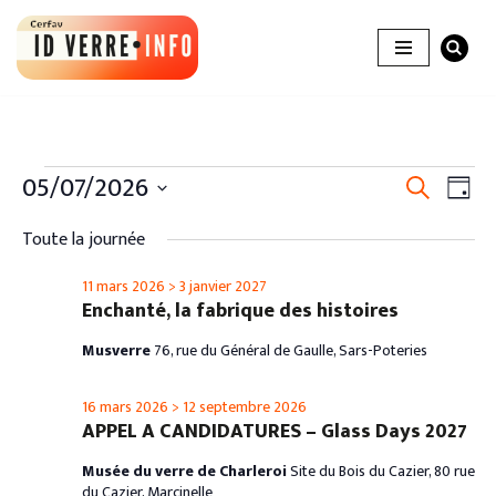
Aller
au
contenu
Recher
05/07/2026
Nav
Recherche
Jour
de
et
Sélectionnez
vue
Toute la journée
une
naviga
Évè
date.
11 mars 2026
>
3 janvier 2027
de
Enchanté, la fabrique des histoires
vues
Musverre
76, rue du Général de Gaulle, Sars-Poteries
Évènem
16 mars 2026
>
12 septembre 2026
APPEL A CANDIDATURES – Glass Days 2027
Musée du verre de Charleroi
Site du Bois du Cazier, 80 rue
du Cazier, Marcinelle